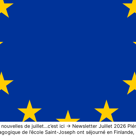
ouvelles de juillet…c’est ici -> Newsletter Juillet 2026 Pl
agogique de l’école Saint-Joseph ont séjourné en Finlande