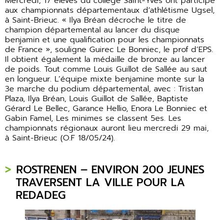
Mercredi, 17 élèves du collège Saint-Yves ont participé
aux championnats départementaux d’athlétisme Ugsel,
à Saint-Brieuc. « Ilya Bréan décroche le titre de
champion départemental au lancer du disque
benjamin et une qualification pour les championnats
de France », souligne Guirec Le Bonniec, le prof d’EPS.
Il obtient également la médaille de bronze au lancer
de poids. Tout comme Louis Guillot de Sallée au saut
en longueur. L’équipe mixte benjamine monte sur la
3e marche du podium départemental, avec : Tristan
Plaza, Ilya Bréan, Louis Guillot de Sallée, Baptiste
Gérard Le Bellec, Garance Hellio, Enora Le Bonniec et
Gabin Famel, Les minimes se classent 5es. Les
championnats régionaux auront lieu mercredi 29 mai,
à Saint-Brieuc (O.F 18/05/24).
ROSTRENEN – ENVIRON 200 JEUNES
TRAVERSENT LA VILLE POUR LA
REDADEG