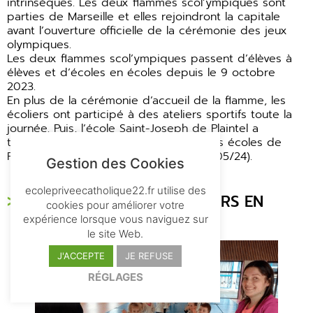
intrinsèques. Les deux flammes scol’ympiques sont
parties de Marseille et elles rejoindront la capitale
avant l’ouverture officielle de la cérémonie des jeux
olympiques.
Les deux flammes scol’ympiques passent d’élèves à
élèves et d’écoles en écoles depuis le 9 octobre
2023.
En plus de la cérémonie d’accueil de la flamme, les
écoliers ont participé à des ateliers sportifs toute la
journée. Puis, l’école Saint-Joseph de Plaintel a
transmis la flamme à l’équipe d’une des écoles de
Ploeuc-L’Hermitage (Le Penthièvre 02/05/24).
Gestion des Cookies
ecolepriveecatholique22.fr utilise des
BROONS – ÉCOLE. LUTTEURS EN
cookies pour améliorer votre
HERBE À SAINT-JOSPEH
expérience lorsque vous naviguez sur
le site Web.
J'ACCEPTE
JE REFUSE
RÉGLAGES