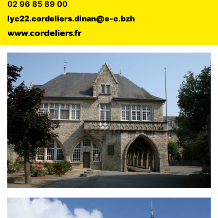
02 96 85 89 00
lyc22.cordeliers.dinan@e-c.bzh
www.cordeliers.fr