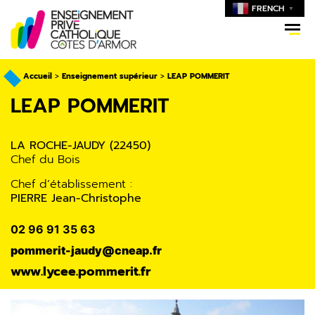
FRENCH
▼
Accueil
>
Enseignement supérieur
>
LEAP POMMERIT
LEAP POMMERIT
LA ROCHE-JAUDY (22450)
Chef du Bois
Chef d’établissement :
PIERRE Jean-Christophe
02 96 91 35 63
pommerit-jaudy@cneap.fr
www.lycee.pommerit.fr