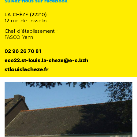
Suivez-nous sur Facebook
LA CHÈZE (22210)
12 rue de Josselin
Chef d’établissement :
PASCO Yann
02 96 26 70 81
eco22.st-louis.la-cheze@e-c.bzh
stlouislacheze.fr