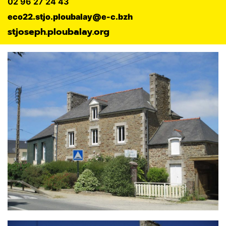
02 96 27 24 43
eco22.stjo.ploubalay@e-c.bzh
stjoseph.ploubalay.org