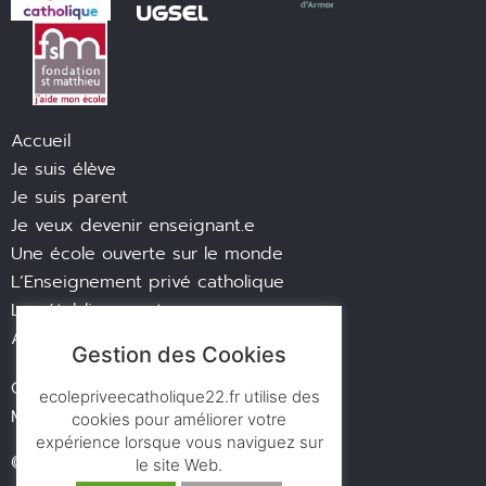
Accueil
Je suis élève
Je suis parent
Je veux devenir enseignant.e
Une école ouverte sur le monde
L’Enseignement privé catholique
Les établissements
Actualités
Gestion des Cookies
Contact
ecolepriveecatholique22.fr utilise des
Mentions légales
cookies pour améliorer votre
expérience lorsque vous naviguez sur
© des ronds dans l’eau
le site Web.