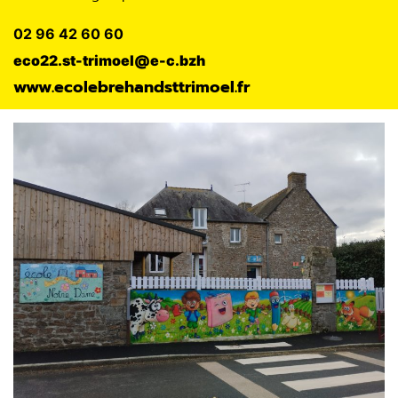
02 96 42 60 60
eco22.st-trimoel@e-c.bzh
www.ecolebrehandsttrimoel.fr