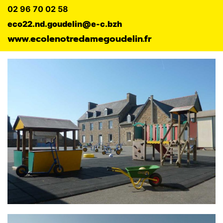
02 96 70 02 58
eco22.nd.goudelin@e-c.bzh
www.ecolenotredamegoudelin.fr