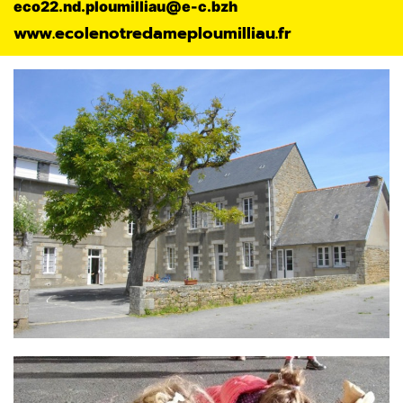
eco22.nd.ploumilliau@e-c.bzh
www.ecolenotredameploumilliau.fr