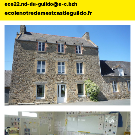
eco22.nd-du-guildo@e-c.bzh
ecolenotredamestcastleguildo.fr