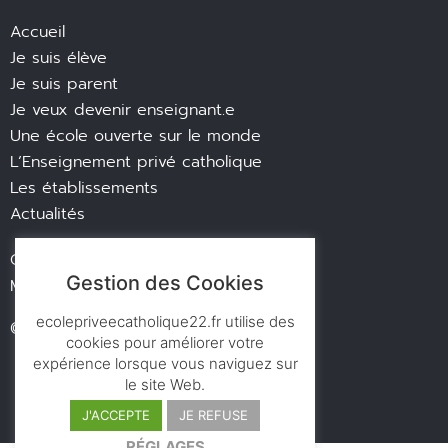
Accueil
Je suis élève
Je suis parent
Je veux devenir enseignant.e
Une école ouverte sur le monde
L’Enseignement privé catholique
Les établissements
Actualités
Contact
Gestion des Cookies
Mentions légales
ecolepriveecatholique22.fr utilise des
© des ronds dans l’eau
cookies pour améliorer votre
expérience lorsque vous naviguez sur
le site Web.
J'ACCEPTE
JE REFUSE
RÉGLAGES