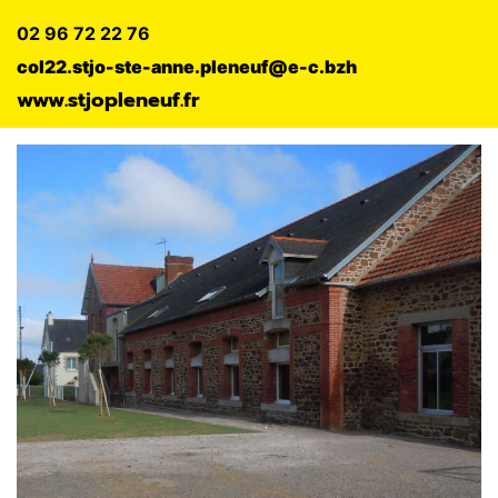
02 96 72 22 76
col22.stjo-ste-anne.pleneuf@e-c.bzh
www.stjopleneuf.fr